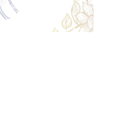
Cancellation
キャンセルについて
＜配送費＞ 全額返金。
​◎通常商品
5日前の18時まで全額返金。4日目以降〜2日前の18
時まで50%返金。前日は返金不可。
◎大型商品・オーダー商品
10日前〜5日前にかけ資材発注をする為、状況に応
じて返金額が変動します。10日前以降のキャンセル
の場合はお電話で頂きたく存じます。 制作スタート
後は返金不可。
※キャンセル期日間近の場合はメール、LINEでは確
認が遅れてしまい資材発注の恐れがありますのでお
電話お願い致します。振込手数料はお客様負担とな
ります。
Spira Flower
堺店
〒590-0953
大阪府堺市堺区甲斐町東3-1-13
営業時間:10:00～20:00
祝日:10:00~18:00
TEL:
072-224-7587
​ 定休日:日曜日