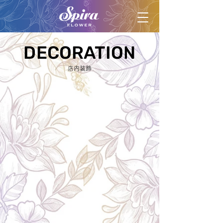
DECORATION
DECORATION
店内装飾