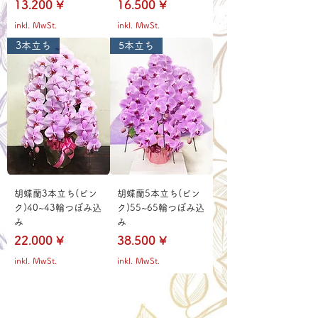
Preis
Preis
13.200 ¥
16.500 ¥
inkl. MwSt.
inkl. MwSt.
3本立ち
5本立ち
胡蝶蘭3本立ち(ピン
胡蝶蘭5本立ち(ピン
ク)40~43輪つぼみ込
ク)55~65輪つぼみ込
み
み
Preis
Preis
22.000 ¥
38.500 ¥
inkl. MwSt.
inkl. MwSt.
Delivery aria
配送エリア・料金