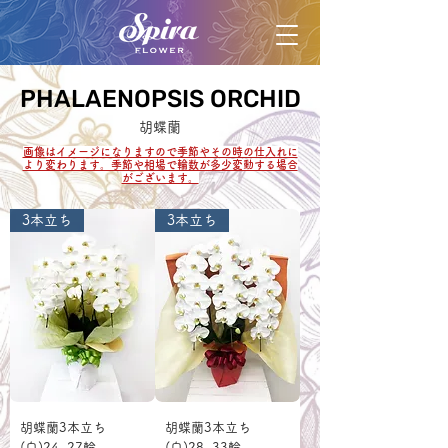
PHALAENOPSIS ORCHID
PHALAENOPSIS ORCHID
胡蝶蘭
画像はイメージになりますので季節やその時の仕入れに
より変わります。季節や相場で輪数が多少変動する場合
がございます。
3本立ち
3本立ち
胡蝶蘭3本立ち
胡蝶蘭3本立ち
(白)24~27輪
(白)28~33輪