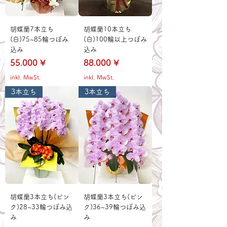
胡蝶蘭7本立ち
胡蝶蘭10本立ち
(白)75~85輪つぼみ
(白)100輪以上つぼみ
込み
込み
Preis
Preis
55.000 ¥
88.000 ¥
inkl. MwSt.
inkl. MwSt.
3本立ち
3本立ち
胡蝶蘭3本立ち(ピン
胡蝶蘭3本立ち(ピン
ク)28~33輪つぼみ込
ク)36~39輪つぼみ込
み
み