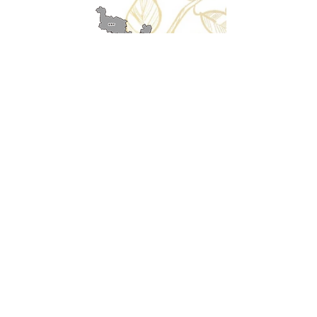
Cancellation
キャンセルについて
＜配送費＞ 全額返金。
​◎通常商品
5日前の18時まで全額返金。4日目以降〜2日前の18
時まで50%返金。前日は返金不可。
◎大型商品・オーダー商品
10日前〜5日前にかけ資材発注をする為、状況に応