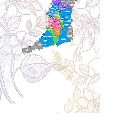
Cancellation
キャンセルについて
＜配送費＞ 全額返金。
​◎通常商品
5日前の18時まで全額返金。4日目以降〜2日前の18
時まで50%返金。前日は返金不可。
◎大型商品・オーダー商品
10日前〜5日前にかけ資材発注をする為、状況に応
じて返金額が変動します。10日前以降のキャンセル
の場合はお電話で頂きたく存じます。 制作スタート
後は返金不可。
※キャンセル期日間近の場合はメール、LINEでは確
認が遅れてしまい資材発注の恐れがありますのでお
電話お願い致します。振込手数料はお客様負担とな