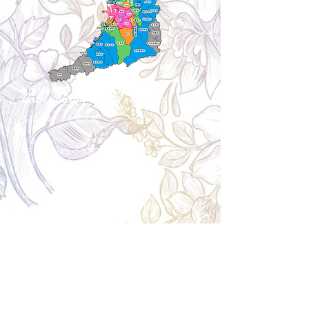
Cancellation
キャンセルについて
＜配送費＞ 全額返金。
​◎通常商品
5日前の18時まで全額返金。4日目以降〜2日前の18
時まで50%返金。前日は返金不可。
◎大型商品・オーダー商品
10日前〜5日前にかけ資材発注をする為、状況に応
じて返金額が変動します。10日前以降のキャンセル
の場合はお電話で頂きたく存じます。 制作スタート
後は返金不可。
※キャンセル期日間近の場合はメール、LINEでは確
認が遅れてしまい資材発注の恐れがありますのでお
電話お願い致します。振込手数料はお客様負担とな
ります。