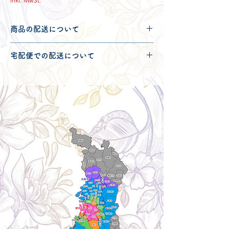
inkl. MwSt.
商品の配送について
配送可能地域・送料につきましては
コチ
宅配便での配送について
ラ
からご確認ください。
こちらの商品は宅配便100サイズとなり
ます。
宅配便での送料につきましては
コチラ
か
らご確認ください。
Delivery aria
配送エリア・料金