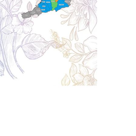
Cancellation
キャンセルについて
＜配送費＞ 全額返金。
​◎通常商品
5日前の18時まで全額返金。4日目以降〜2日前の18
時まで50%返金。前日は返金不可。
◎大型商品・オーダー商品
10日前〜5日前にかけ資材発注をする為、状況に応
じて返金額が変動します。10日前以降のキャンセル
の場合はお電話で頂きたく存じます。 制作スタート
後は返金不可。
※キャンセル期日間近の場合はメール、LINEでは確
認が遅れてしまい資材発注の恐れがありますのでお
電話お願い致します。振込手数料はお客様負担とな
ります。
Spira Flower
堺店
〒590-0953
大阪府堺市堺区甲斐町東3-1-13