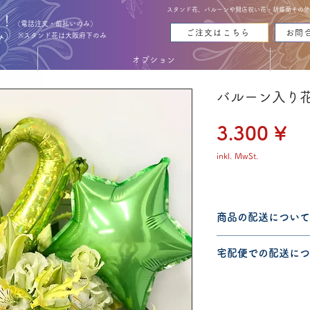
スタンド花、バルーンや開店祝い花・胡蝶蘭その他お花
能！
（電話注文・前払いのみ）
ご注文はこちら
お問
み）
※スタンド花は大阪府下のみ
オプション
バルーン入り花
Pr
3.300 ¥
inkl. MwSt.
商品の配送について
配送可能地域・送料
宅配便での配送につ
認ください。
こちらの商品は宅配
宅配便での送料につ
ださい。