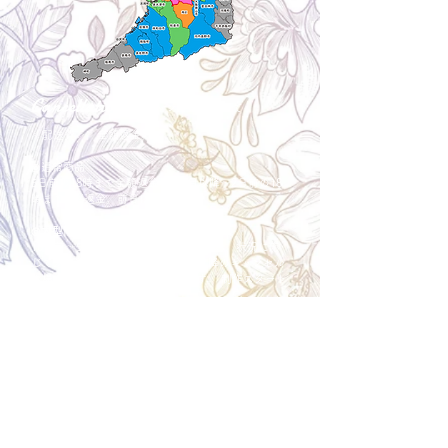
Cancellation
キャンセルについて
＜配送費＞ 全額返金。
​◎通常商品
5日前の18時まで全額返金。4日目以降〜2日前の18
時まで50%返金。前日は返金不可。
◎大型商品・オーダー商品
10日前〜5日前にかけ資材発注をする為、状況に応
じて返金額が変動します。10日前以降のキャンセル
の場合はお電話で頂きたく存じます。 制作スタート
後は返金不可。
※キャンセル期日間近の場合はメール、LINEでは確
認が遅れてしまい資材発注の恐れがありますのでお
電話お願い致します。振込手数料はお客様負担とな
ります。
Spira Flower
堺店
〒590-0953