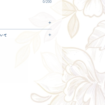
0/200
につきましては
コチラ
からご確
いて
便120サイズとなります。
きましては
コチラ
からご確認く
ry aria
配送エリア・料金