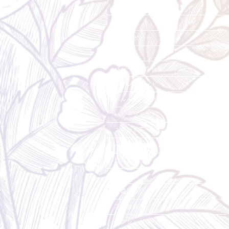
会社概要・店舗紹介
採用情報
ご利用ガイド
花束
バルーン入り花束
アレンジメント
バルーン入りアレンジメント
バルーンギフト
スタンド花
バルーンスタンド花
ローズベア
観葉植物
胡蝶蘭
店内装飾
オプション