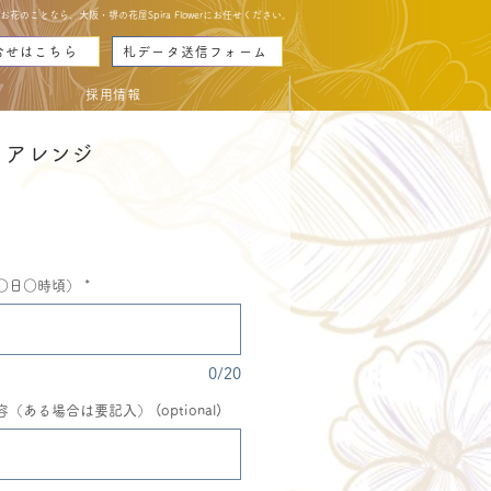
のことなら、大阪・堺の花屋Spira Flowerにお任せください。
合せはこちら
札データ送信フォーム
採用情報
トアレンジ
eis
○日○時頃）
*
0/20
ある場合は要記入） (optional)