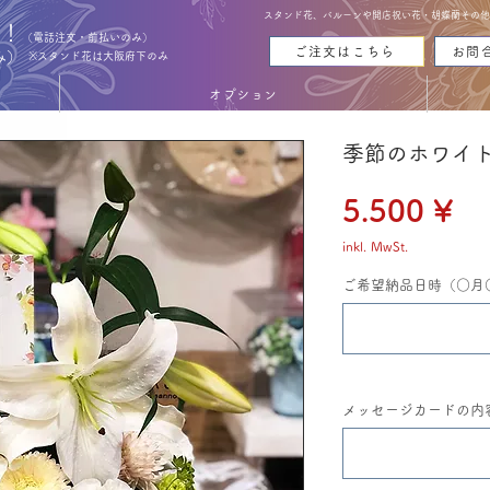
スタンド花、バルーンや開店祝い花・胡蝶蘭その他お花
能！
（電話注文・前払いのみ）
ご注文はこちら
お問
み）
※スタンド花は大阪府下のみ
オプション
季節のホワイ
Pr
5.500 ¥
inkl. MwSt.
ご希望納品日時（○月
メッセージカードの内容（