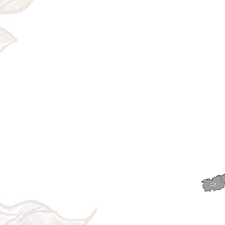
＜配送費＞ 全額返金。
​◎通常商品
5日前の18時まで全額返金。4日目以降〜2日前の18時ま
で50%返金。前日は返金不可。
◎大型商品・オーダー商品
10日前〜5日前にかけ資材発注をする為、状況に応じて
返金額が変動します。10日前以降のキャンセルの場合は
お電話で頂きたく存じます。 制作スタート後は返金不
可。
※キャンセル期日間近の場合はメール、LINEでは確認が
遅れてしまい資材発注の恐れがありますのでお電話お願
い致します。振込手数料はお客様負担となります。