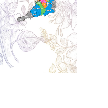
Cancellation
キャンセルについて
＜配送費＞ 全額返金。
​◎通常商品
5日前の18時まで全額返金。4日目以降〜2日前の18
時まで50%返金。前日は返金不可。
◎大型商品・オーダー商品
10日前〜5日前にかけ資材発注をする為、状況に応
じて返金額が変動します。10日前以降のキャンセル
の場合はお電話で頂きたく存じます。 制作スタート
後は返金不可。
※キャンセル期日間近の場合はメール、LINEでは確
認が遅れてしまい資材発注の恐れがありますのでお
電話お願い致します。振込手数料はお客様負担とな
ります。
Spira Flower
堺店