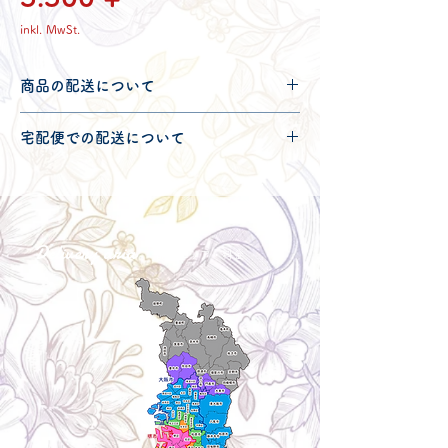
inkl. MwSt.
商品の配送について
配送可能地域・送料につきましては
コチ
宅配便での配送について
ラ
からご確認ください。
こちらの商品は宅配便100サイズとなり
ます。
宅配便での送料につきましては
コチラ
か
らご確認ください。
Delivery aria
配送エリア・料金