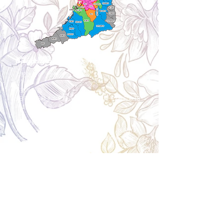
Cancellation
キャンセルについて
＜配送費＞ 全額返金。
​◎通常商品
5日前の18時まで全額返金。4日目以降〜2日前の18
時まで50%返金。前日は返金不可。
◎大型商品・オーダー商品
10日前〜5日前にかけ資材発注をする為、状況に応
じて返金額が変動します。10日前以降のキャンセル
の場合はお電話で頂きたく存じます。 制作スタート
後は返金不可。
※キャンセル期日間近の場合はメール、LINEでは確
認が遅れてしまい資材発注の恐れがありますのでお
電話お願い致します。振込手数料はお客様負担とな
ります。
Spira Flower
堺店