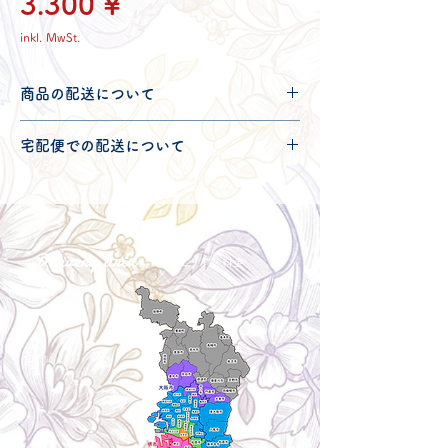
Preis
3.300 ¥
inkl. MwSt.
商品の配送について
配送可能地域・送料につきましては
コチ
宅配便での配送について
ラ
からご確認ください。
こちらの商品は宅配便100サイズとなり
ます。
宅配便での送料につきましては
コチラ
か
らご確認ください。
Delivery aria
配送エリア・料金