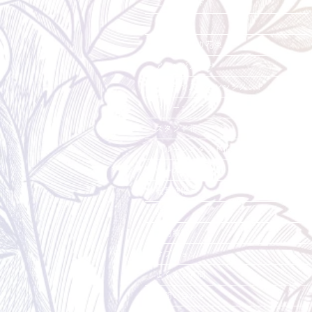
ご利用ガイド
花束
バルーン入り花束
アレンジメント
バルーン入りアレンジメント
バルーンギフト
スタンド花
バルーンスタンド花
ローズベア
観葉植物
胡蝶蘭
店内装飾
オプション
よくある質問
お問い合わせ