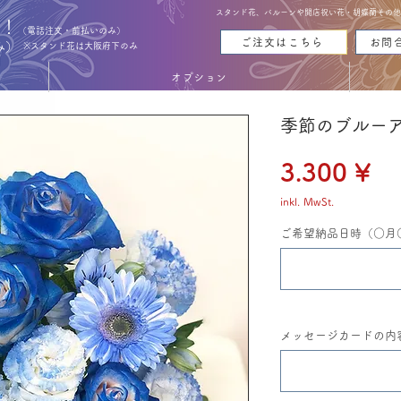
スタンド花、バルーンや開店祝い花・胡蝶蘭その他お花
能！
（電話注文・前払いのみ）
ご注文はこちら
お問
み）
※スタンド花は大阪府下のみ
オプション
季節のブルー
Pr
3.300 ¥
inkl. MwSt.
ご希望納品日時（○月
メッセージカードの内容（