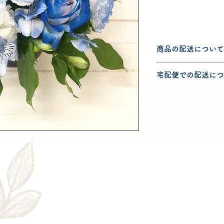
商品の配送について
配送可能地域・送料
宅配便での配送につ
認ください。
こちらの商品は宅配
宅配便での送料につ
ださい。
Cancellation
Delive
キャンセルについて
＜配送費＞ 全額返金。
​◎通常商品
5日前の18時まで全額返金。4日目以降〜2日前の18時ま