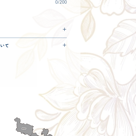
0/200
につきましては
コチラ
からご確
いて
便100サイズとなります。
きましては
コチラ
からご確認く
ry aria
配送エリア・料金