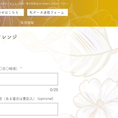
のことなら、大阪・堺の花屋Spira Flowerにお任せください。
合せはこちら
札データ送信フォーム
採用情報
アレンジ
eis
○日○時頃）
*
0/20
ある場合は要記入） (optional)