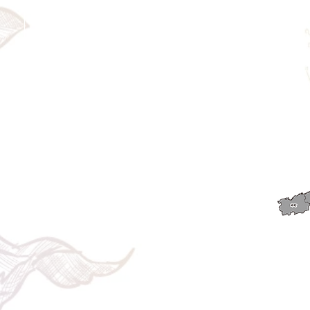
で50%返金。前日は返金不可。
◎大型商品・オーダー商品
10日前〜5日前にかけ資材発注をする為、状況に応じて
返金額が変動します。10日前以降のキャンセルの場合は
お電話で頂きたく存じます。 制作スタート後は返金不
可。
※キャンセル期日間近の場合はメール、LINEでは確認が
遅れてしまい資材発注の恐れがありますのでお電話お願
い致します。振込手数料はお客様負担となります。