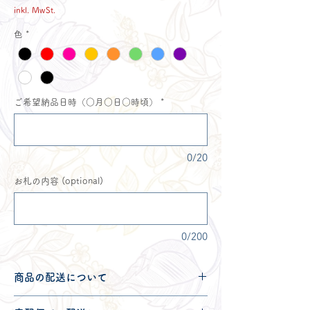
inkl. MwSt.
色
*
ご希望納品日時（○月○日○時頃）
*
0/20
お札の内容 (optional)
0/200
商品の配送について
配送可能地域・送料につきましては
コチ