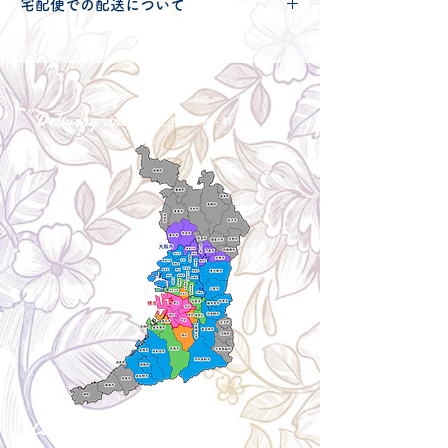
宅配便での配送について
ラ
からご確認ください。
こちらの商品は宅配便200サイズとなり
ます。
宅配便での送料につきましては
コチラ
か
らご確認ください。
Delivery aria
配送エリア・料金
Cancellation
キャンセルについて