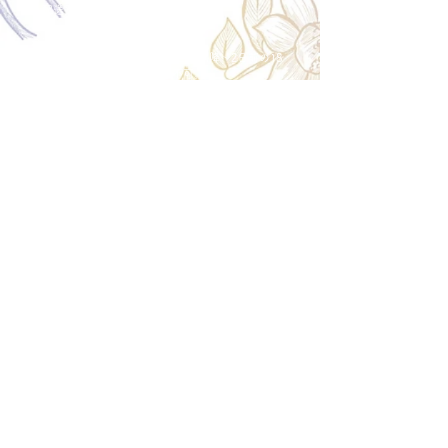
＜配送費＞ 全額返金。
​◎通常商品
5日前の18時まで全額返金。4日目以降〜2日前の18
時まで50%返金。前日は返金不可。
◎大型商品・オーダー商品
10日前〜5日前にかけ資材発注をする為、状況に応
じて返金額が変動します。10日前以降のキャンセル
の場合はお電話で頂きたく存じます。 制作スタート
後は返金不可。
※キャンセル期日間近の場合はメール、LINEでは確
認が遅れてしまい資材発注の恐れがありますのでお
電話お願い致します。振込手数料はお客様負担とな
ります。
Spira Flower
堺店
〒590-0953
大阪府堺市堺区甲斐町東3-1-13
営業時間:10:00～20:00
祝日:10:00~18:00
TEL:
072-224-7587
​ 定休日:日曜日
運営会社 株式会社Spira
Spira Co., Ltd.