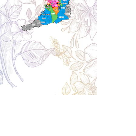
Cancellation
キャンセルについて
＜配送費＞ 全額返金。
​◎通常商品
5日前の18時まで全額返金。4日目以降〜2日前の18
時まで50%返金。前日は返金不可。
◎大型商品・オーダー商品
10日前〜5日前にかけ資材発注をする為、状況に応
じて返金額が変動します。10日前以降のキャンセル
の場合はお電話で頂きたく存じます。 制作スタート
後は返金不可。
※キャンセル期日間近の場合はメール、LINEでは確
認が遅れてしまい資材発注の恐れがありますのでお
電話お願い致します。振込手数料はお客様負担とな
ります。
Spira Flower
堺店