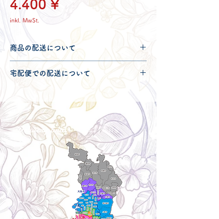
Preis
4.400 ¥
inkl. MwSt.
商品の配送について
配送可能地域・送料につきましては
コチ
宅配便での配送について
ラ
からご確認ください。
こちらの商品は宅配便100サイズとなり
ます。
宅配便での送料につきましては
コチラ
か
らご確認ください。
Delivery aria
配送エリア・料金