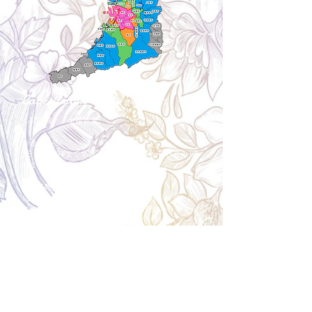
Cancellation
キャンセルについて
＜配送費＞ 全額返金。
​◎通常商品
5日前の18時まで全額返金。4日目以降〜2日前の18
時まで50%返金。前日は返金不可。
◎大型商品・オーダー商品
10日前〜5日前にかけ資材発注をする為、状況に応
じて返金額が変動します。10日前以降のキャンセル
の場合はお電話で頂きたく存じます。 制作スタート
後は返金不可。
※キャンセル期日間近の場合はメール、LINEでは確
認が遅れてしまい資材発注の恐れがありますのでお
電話お願い致します。振込手数料はお客様負担とな
ります。