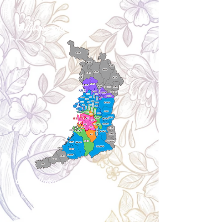
Delivery aria
配送エリア・料金
Cancellation
キャンセルについて
＜配送費＞ 全額返金。
​◎通常商品
5日前の18時まで全額返金。4日目以降〜2日前の18