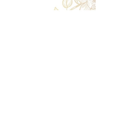
時まで50%返金。前日は返金不可。
◎大型商品・オーダー商品
10日前〜5日前にかけ資材発注をする為、状況に応
じて返金額が変動します。10日前以降のキャンセル
の場合はお電話で頂きたく存じます。 制作スタート
後は返金不可。
※キャンセル期日間近の場合はメール、LINEでは確
認が遅れてしまい資材発注の恐れがありますのでお
電話お願い致します。振込手数料はお客様負担とな
ります。
Spira Flower
堺店
〒590-0953
大阪府堺市堺区甲斐町東3-1-13
営業時間:10:00～20:00
祝日:10:00~18:00
TEL:
072-224-7587
​ 定休日:日曜日
運営会社 株式会社Spira
Spira Co., Ltd.
〒590-0953
大阪府堺市堺区甲斐町東3-1-13-103
営業時間:10:00～18:00
TEL:
072-224-7587
​ 定休日:日曜日