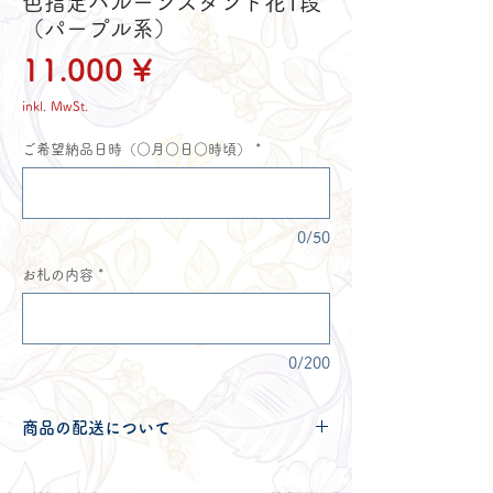
色指定バルーンスタンド花1段
（パープル系）
Preis
11.000 ¥
inkl. MwSt.
ご希望納品日時（○月○日○時頃）
*
0/50
お札の内容
*
0/200
商品の配送について
配送可能地域・送料につきましては
コチ
ラ
からご確認ください。