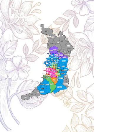
Delivery aria
配送エリア・料金
Cancellation
キャンセルについて
＜配送費＞ 全額返金。
​◎通常商品
5日前の18時まで全額返金。4日目以降〜2日前の18