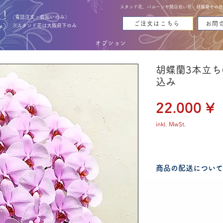
スタンド花、バルーンや開店祝い花・胡蝶蘭その他お花
能！
（電話注文・前払いのみ）
ご注文はこちら
お問
み）
※スタンド花は大阪府下のみ
オプション
胡蝶蘭3本立ち(
込み
P
22.000 ¥
inkl. MwSt.
商品の配送について
配送可能地域・送料
認ください。