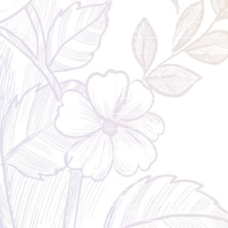
会社概要・店舗紹介
採用情報
ご利用ガイド
花束
バルーン入り花束
アレンジメント
バルーン入りアレンジメント
バルーンギフト
スタンド花
バルーンスタンド花
ローズベア
観葉植物
胡蝶蘭
店内装飾