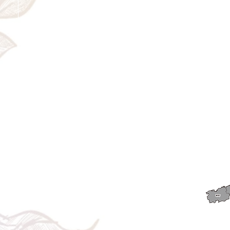
＜配送費＞ 全額返金。
​◎通常商品
5日前の18時まで全額返金。4日目以降〜2日前の18時ま
で50%返金。前日は返金不可。
◎大型商品・オーダー商品
10日前〜5日前にかけ資材発注をする為、状況に応じて
返金額が変動します。10日前以降のキャンセルの場合は
お電話で頂きたく存じます。 制作スタート後は返金不
可。
※キャンセル期日間近の場合はメール、LINEでは確認が
遅れてしまい資材発注の恐れがありますのでお電話お願
い致します。振込手数料はお客様負担となります。