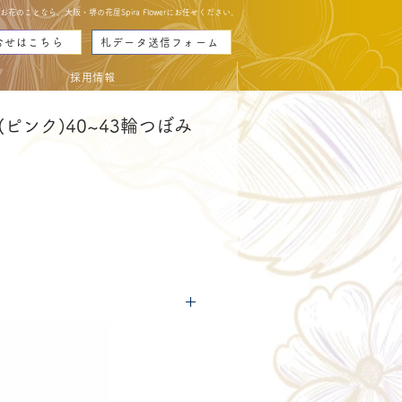
のことなら、大阪・堺の花屋Spira Flowerにお任せください。
合せはこちら
札データ送信フォーム
採用情報
ピンク)40~43輪つぼみ
reis
につきましては
コチラ
からご確