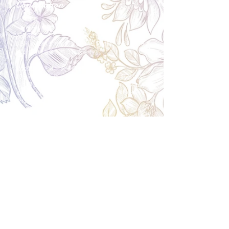
Cancellation
キャンセルについて
＜配送費＞ 全額返金。
​◎通常商品
5日前の18時まで全額返金。4日目以降〜2日前の18
時まで50%返金。前日は返金不可。
◎大型商品・オーダー商品
10日前〜5日前にかけ資材発注をする為、状況に応
じて返金額が変動します。10日前以降のキャンセル
の場合はお電話で頂きたく存じます。 制作スタート
後は返金不可。
※キャンセル期日間近の場合はメール、LINEでは確
認が遅れてしまい資材発注の恐れがありますのでお
電話お願い致します。振込手数料はお客様負担とな
ります。
Spira Flower
堺店
〒590-0953
大阪府堺市堺区甲斐町東3-1-13
営業時間:10:00～20:00
祝日:10:00~18:00
TEL:
072-224-7587
​ 定休日:日曜日
運営会社 株式会社Spira