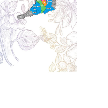
Cancellation
キャンセルについて
＜配送費＞ 全額返金。
​◎通常商品
5日前の18時まで全額返金。4日目以降〜2日前の18
時まで50%返金。前日は返金不可。
◎大型商品・オーダー商品
10日前〜5日前にかけ資材発注をする為、状況に応
じて返金額が変動します。10日前以降のキャンセル
の場合はお電話で頂きたく存じます。 制作スタート
後は返金不可。
※キャンセル期日間近の場合はメール、LINEでは確
認が遅れてしまい資材発注の恐れがありますのでお
電話お願い致します。振込手数料はお客様負担とな
ります。
Spira Flower
堺店
〒590-0953