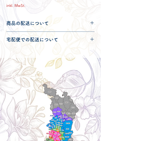
inkl. MwSt.
商品の配送について
配送可能地域・送料につきましては
コチ
宅配便での配送について
ラ
からご確認ください。
こちらの商品は宅配便100サイズとなり
ます。
宅配便での送料につきましては
コチラ
か
らご確認ください。
Delivery aria
配送エリア・料金