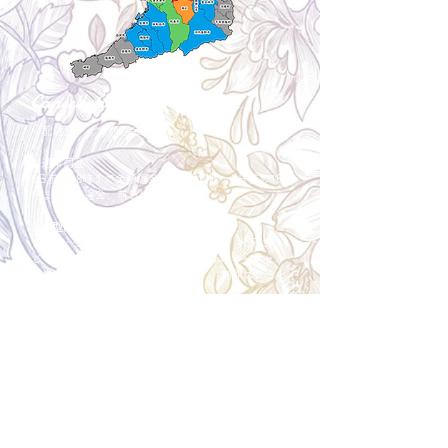
Cancellation
キャンセルについて
＜配送費＞ 全額返金。
​◎通常商品
5日前の18時まで全額返金。4日目以降〜2日前の18
時まで50%返金。前日は返金不可。
◎大型商品・オーダー商品
10日前〜5日前にかけ資材発注をする為、状況に応
じて返金額が変動します。10日前以降のキャンセル
の場合はお電話で頂きたく存じます。 制作スタート
後は返金不可。
※キャンセル期日間近の場合はメール、LINEでは確
認が遅れてしまい資材発注の恐れがありますのでお
電話お願い致します。振込手数料はお客様負担とな
ります。
Spira Flower
堺店
〒590-0953