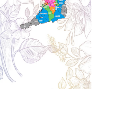
Cancellation
キャンセルについて
＜配送費＞ 全額返金。
​◎通常商品
5日前の18時まで全額返金。4日目以降〜2日前の18
時まで50%返金。前日は返金不可。
◎大型商品・オーダー商品
10日前〜5日前にかけ資材発注をする為、状況に応
じて返金額が変動します。10日前以降のキャンセル
の場合はお電話で頂きたく存じます。 制作スタート
後は返金不可。
※キャンセル期日間近の場合はメール、LINEでは確
認が遅れてしまい資材発注の恐れがありますのでお
電話お願い致します。振込手数料はお客様負担とな
ります。
Spira Flower
堺店