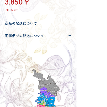
Preis
3.850 ¥
inkl. MwSt.
商品の配送について
配送可能地域・送料につきましては
コチ
宅配便での配送について
ラ
からご確認ください。
こちらの商品は宅配便100サイズとなり
ます。
宅配便での送料につきましては
コチラ
か
らご確認ください。
Delivery aria
配送エリア・料金