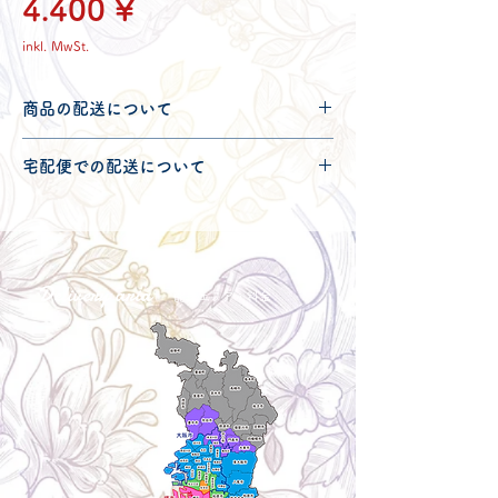
Preis
4.400 ¥
inkl. MwSt.
商品の配送について
配送可能地域・送料につきましては
コチ
宅配便での配送について
ラ
からご確認ください。
こちらの商品は宅配便100サイズとなり
ます。
宅配便での送料につきましては
コチラ
か
らご確認ください。
Delivery aria
配送エリア・料金