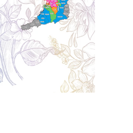
Cancellation
キャンセルについて
＜配送費＞ 全額返金。
​◎通常商品
5日前の18時まで全額返金。4日目以降〜2日前の18
時まで50%返金。前日は返金不可。
◎大型商品・オーダー商品
10日前〜5日前にかけ資材発注をする為、状況に応
じて返金額が変動します。10日前以降のキャンセル
の場合はお電話で頂きたく存じます。 制作スタート
後は返金不可。
※キャンセル期日間近の場合はメール、LINEでは確
認が遅れてしまい資材発注の恐れがありますのでお
電話お願い致します。振込手数料はお客様負担とな
ります。
Spira Flower
堺店