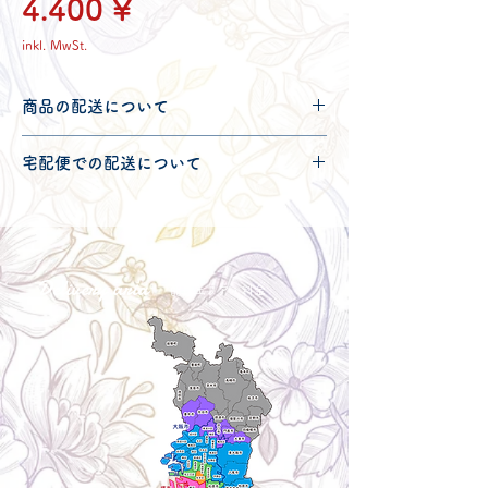
Preis
4.400 ¥
inkl. MwSt.
商品の配送について
配送可能地域・送料につきましては
コチ
宅配便での配送について
ラ
からご確認ください。
こちらの商品は宅配便100サイズとなり
ます。
宅配便での送料につきましては
コチラ
か
らご確認ください。
Delivery aria
配送エリア・料金