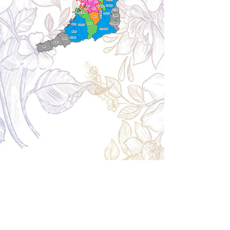
Cancellation
キャンセルについて
＜配送費＞ 全額返金。
​◎通常商品
5日前の18時まで全額返金。4日目以降〜2日前の18
時まで50%返金。前日は返金不可。
◎大型商品・オーダー商品
10日前〜5日前にかけ資材発注をする為、状況に応
じて返金額が変動します。10日前以降のキャンセル
の場合はお電話で頂きたく存じます。 制作スタート
後は返金不可。
※キャンセル期日間近の場合はメール、LINEでは確
認が遅れてしまい資材発注の恐れがありますのでお
電話お願い致します。振込手数料はお客様負担とな
ります。
Spira Flower
堺店