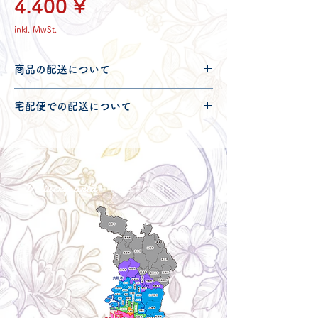
Preis
4.400 ¥
inkl. MwSt.
商品の配送について
配送可能地域・送料につきましては
コチ
宅配便での配送について
ラ
からご確認ください。
こちらの商品は宅配便100サイズとなり
ます。
宅配便での送料につきましては
コチラ
か
らご確認ください。
Delivery aria
配送エリア・料金