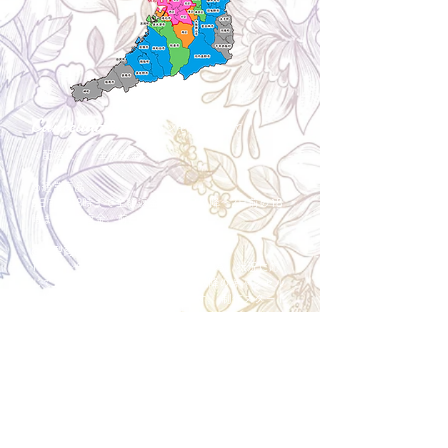
Cancellation
キャンセルについて
＜配送費＞ 全額返金。
​◎通常商品
5日前の18時まで全額返金。4日目以降〜2日前の18
時まで50%返金。前日は返金不可。
◎大型商品・オーダー商品
10日前〜5日前にかけ資材発注をする為、状況に応
じて返金額が変動します。10日前以降のキャンセル
の場合はお電話で頂きたく存じます。 制作スタート
後は返金不可。
※キャンセル期日間近の場合はメール、LINEでは確
認が遅れてしまい資材発注の恐れがありますのでお
電話お願い致します。振込手数料はお客様負担とな
ります。
Spira Flower
堺店