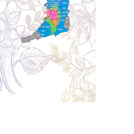
Cancellation
キャンセルについて
＜配送費＞ 全額返金。
​◎通常商品
5日前の18時まで全額返金。4日目以降〜2日前の18
時まで50%返金。前日は返金不可。
◎大型商品・オーダー商品
10日前〜5日前にかけ資材発注をする為、状況に応
じて返金額が変動します。10日前以降のキャンセル
の場合はお電話で頂きたく存じます。 制作スタート
後は返金不可。
※キャンセル期日間近の場合はメール、LINEでは確
認が遅れてしまい資材発注の恐れがありますのでお
電話お願い致します。振込手数料はお客様負担とな
ります。