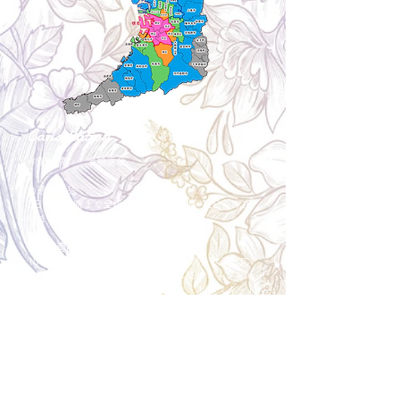
Cancellation
キャンセルについて
＜配送費＞ 全額返金。
​◎通常商品
5日前の18時まで全額返金。4日目以降〜2日前の18
時まで50%返金。前日は返金不可。
◎大型商品・オーダー商品
10日前〜5日前にかけ資材発注をする為、状況に応
じて返金額が変動します。10日前以降のキャンセル
の場合はお電話で頂きたく存じます。 制作スタート
後は返金不可。
※キャンセル期日間近の場合はメール、LINEでは確
認が遅れてしまい資材発注の恐れがありますのでお
電話お願い致します。振込手数料はお客様負担とな
ります。