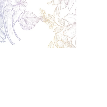
＜配送費＞ 全額返金。
​◎通常商品
5日前の18時まで全額返金。4日目以降〜2日前の18
時まで50%返金。前日は返金不可。
◎大型商品・オーダー商品
10日前〜5日前にかけ資材発注をする為、状況に応
じて返金額が変動します。10日前以降のキャンセル
の場合はお電話で頂きたく存じます。 制作スタート
後は返金不可。
※キャンセル期日間近の場合はメール、LINEでは確
認が遅れてしまい資材発注の恐れがありますのでお
電話お願い致します。振込手数料はお客様負担とな
ります。
Spira Flower
堺店
〒590-0953
大阪府堺市堺区甲斐町東3-1-13
営業時間:10:00～20:00
祝日:10:00~18:00
TEL:
072-224-7587
​ 定休日:日曜日
運営会社 株式会社Spira
Spira Co., Ltd.
〒590-0953