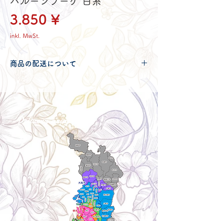
バルーンブーケ 白系
Preis
3.850 ¥
inkl. MwSt.
商品の配送について
配送可能地域・送料につきましては
コチ
ラ
からご確認ください。
Delivery aria
配送エリア・料金