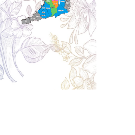
Cancellation
キャンセルについて
＜配送費＞ 全額返金。
​◎通常商品
5日前の18時まで全額返金。4日目以降〜2日前の18
時まで50%返金。前日は返金不可。
◎大型商品・オーダー商品
10日前〜5日前にかけ資材発注をする為、状況に応
じて返金額が変動します。10日前以降のキャンセル
の場合はお電話で頂きたく存じます。 制作スタート
後は返金不可。
※キャンセル期日間近の場合はメール、LINEでは確
認が遅れてしまい資材発注の恐れがありますのでお
電話お願い致します。振込手数料はお客様負担とな
ります。
Spira Flower
堺店
〒590-0953