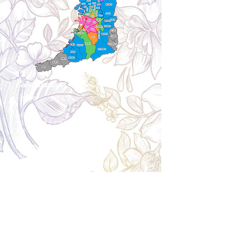
Cancellation
キャンセルについて
＜配送費＞ 全額返金。
​◎通常商品
5日前の18時まで全額返金。4日目以降〜2日前の18
時まで50%返金。前日は返金不可。
◎大型商品・オーダー商品
10日前〜5日前にかけ資材発注をする為、状況に応
じて返金額が変動します。10日前以降のキャンセル
の場合はお電話で頂きたく存じます。 制作スタート
後は返金不可。
※キャンセル期日間近の場合はメール、LINEでは確
認が遅れてしまい資材発注の恐れがありますのでお
電話お願い致します。振込手数料はお客様負担とな
ります。