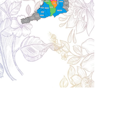
Cancellation
キャンセルについて
＜配送費＞ 全額返金。
​◎通常商品
5日前の18時まで全額返金。4日目以降〜2日前の18
時まで50%返金。前日は返金不可。
◎大型商品・オーダー商品
10日前〜5日前にかけ資材発注をする為、状況に応
じて返金額が変動します。10日前以降のキャンセル
の場合はお電話で頂きたく存じます。 制作スタート
後は返金不可。
※キャンセル期日間近の場合はメール、LINEでは確
認が遅れてしまい資材発注の恐れがありますのでお
電話お願い致します。振込手数料はお客様負担とな
ります。
Spira Flower
堺店
〒590-0953