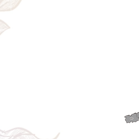
＜配送費＞ 全額返金。
​◎通常商品
5日前の18時まで全額返金。4日目以降〜2日前の18時ま
で50%返金。前日は返金不可。
◎大型商品・オーダー商品
10日前〜5日前にかけ資材発注をする為、状況に応じて
返金額が変動します。10日前以降のキャンセルの場合は
お電話で頂きたく存じます。 制作スタート後は返金不
可。
※キャンセル期日間近の場合はメール、LINEでは確認が
遅れてしまい資材発注の恐れがありますのでお電話お願
い致します。振込手数料はお客様負担となります。