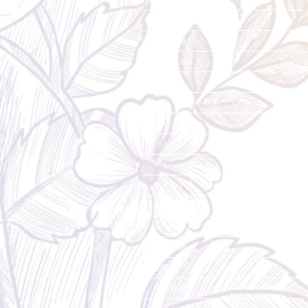
会社概要・店舗紹介
採用情報
ご利用ガイド
花束
バルーン入り花束
アレンジメント
バルーン入りアレンジメント
バルーンギフト
スタンド花
バルーンスタンド花
ローズベア
観葉植物
胡蝶蘭
店内装飾