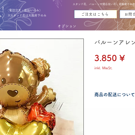
スタンド花、バルーンや開店祝い花・胡蝶蘭その他お花
能！
（電話注文・前払いのみ）
ご注文はこちら
お問
み）
※スタンド花は大阪府下のみ
オプション
バルーンアレン
Pr
3.850 ¥
inkl. MwSt.
商品の配送について
配送可能地域・送料
認ください。