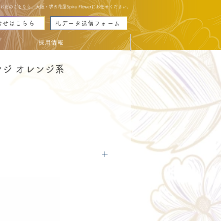
のことなら、大阪・堺の花屋Spira Flowerにお任せください。
合せはこちら
札データ送信フォーム
採用情報
ジ オレンジ系
eis
につきましては
コチラ
からご確