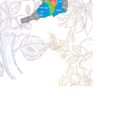
Cancellation
キャンセルについて
＜配送費＞ 全額返金。
​◎通常商品
5日前の18時まで全額返金。4日目以降〜2日前の18
時まで50%返金。前日は返金不可。
◎大型商品・オーダー商品
10日前〜5日前にかけ資材発注をする為、状況に応
じて返金額が変動します。10日前以降のキャンセル
の場合はお電話で頂きたく存じます。 制作スタート
後は返金不可。
※キャンセル期日間近の場合はメール、LINEでは確
認が遅れてしまい資材発注の恐れがありますのでお
電話お願い致します。振込手数料はお客様負担とな
ります。
Spira Flower
堺店
〒590-0953