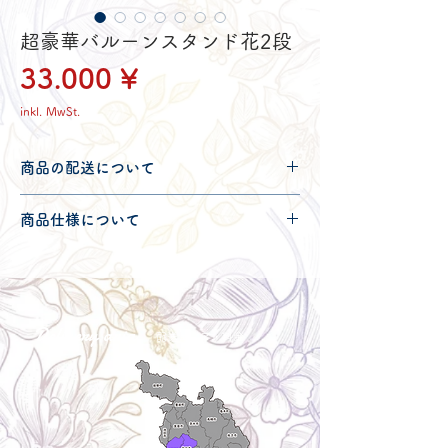
超豪華バルーンスタンド花2段
Preis
33.000 ¥
inkl. MwSt.
商品の配送について
配送可能地域・送料につきましては
コチ
商品仕様について
ラ
からご確認ください。
リボン装飾は金額に含まれております。
⚠️文字バルーンやバルーン名入れは別途
オプションとなりますのでご注意くださ
い。
Delivery aria
配送エリア・料金
こちらの商品はお色指定が可能です。
※黒・シルバー・ゴールドなどは特殊染
色となりますので通常料金より1.5倍の価
格となります。