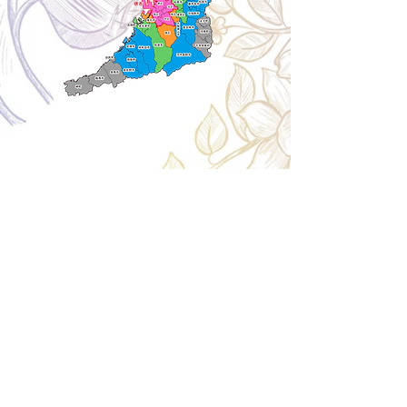
Cancellation
キャンセルについて
＜配送費＞ 全額返金。
​◎通常商品
5日前の18時まで全額返金。4日目以降〜2日前の18
時まで50%返金。前日は返金不可。
◎大型商品・オーダー商品
10日前〜5日前にかけ資材発注をする為、状況に応
じて返金額が変動します。10日前以降のキャンセル
の場合はお電話で頂きたく存じます。 制作スタート
後は返金不可。
※キャンセル期日間近の場合はメール、LINEでは確
認が遅れてしまい資材発注の恐れがありますのでお
電話お願い致します。振込手数料はお客様負担とな
ります。