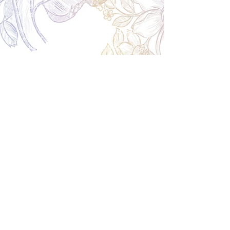
の場合はお電話で頂きたく存じます。 制作スタート
後は返金不可。
※キャンセル期日間近の場合はメール、LINEでは確
認が遅れてしまい資材発注の恐れがありますのでお
電話お願い致します。振込手数料はお客様負担とな
ります。
Spira Flower
堺店
〒590-0953
大阪府堺市堺区甲斐町東3-1-13
営業時間:10:00～20:00
祝日:10:00~18:00
TEL:
072-224-7587
​ 定休日:日曜日
運営会社 株式会社Spira
Spira Co., Ltd.
〒590-0953
大阪府堺市堺区甲斐町東3-1-13-103
営業時間:10:00～18:00
TEL:
072-224-7587
​ 定休日:日曜日
オーダーメイドフラワー専門店