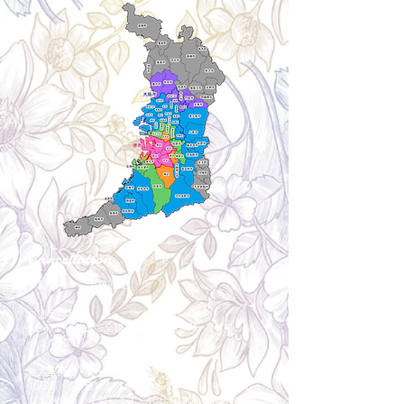
Cancellation
キャンセルについて
＜配送費＞ 全額返金。
​◎通常商品
5日前の18時まで全額返金。4日目以降〜2日前の18
時まで50%返金。前日は返金不可。
◎大型商品・オーダー商品
10日前〜5日前にかけ資材発注をする為、状況に応
じて返金額が変動します。10日前以降のキャンセル