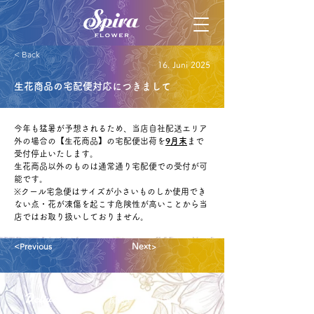
< Back
16. Juni 2025
生花商品の宅配便対応につきまして
今年も猛暑が予想されるため、当店自社配送エリア
外の場合の【生花商品】の宅配便出荷を
9月末
まで
受付停止いたします。
生花商品以外のものは通常通り宅配便での受付が可
能です。
※クール宅急便はサイズが小さいものしか使用でき
ない点・花が凍傷を起こす危険性が高いことから当
店ではお取り扱いしておりません。
<Previous
Next>
Delivery aria
配送エリア・料金