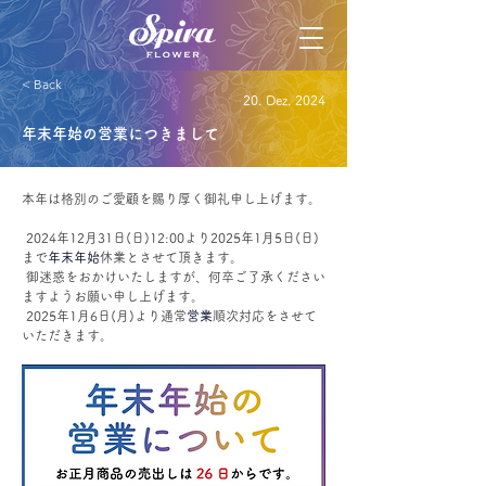
< Back
20. Dez. 2024
年末年始の営業につきまして
本年は格別のご愛顧を賜り厚く御礼申し上げます。
 2024年12月31日(日)12:00より2025年1月5日(日)
まで
年末年始
休業とさせて頂きます。
 御迷惑をおかけいたしますが、何卒ご了承ください
ますようお願い申し上げます。
 2025年1月6日(月)より通常
営業
順次対応をさせて
いただきます。