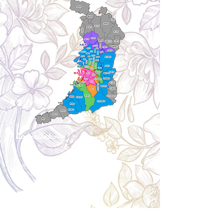
Cancellation
キャンセルについて
＜配送費＞ 全額返金。
​◎通常商品
5日前の18時まで全額返金。4日目以降〜2日前の18
時まで50%返金。前日は返金不可。
◎大型商品・オーダー商品
10日前〜5日前にかけ資材発注をする為、状況に応
じて返金額が変動します。10日前以降のキャンセル
の場合はお電話で頂きたく存じます。 制作スタート