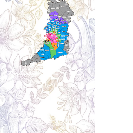
Cancellation
キャンセルについて
＜配送費＞ 全額返金。
​◎通常商品
5日前の18時まで全額返金。4日目以降〜2日前の18
時まで50%返金。前日は返金不可。
◎大型商品・オーダー商品
10日前〜5日前にかけ資材発注をする為、状況に応
じて返金額が変動します。10日前以降のキャンセル
の場合はお電話で頂きたく存じます。 制作スタート
後は返金不可。