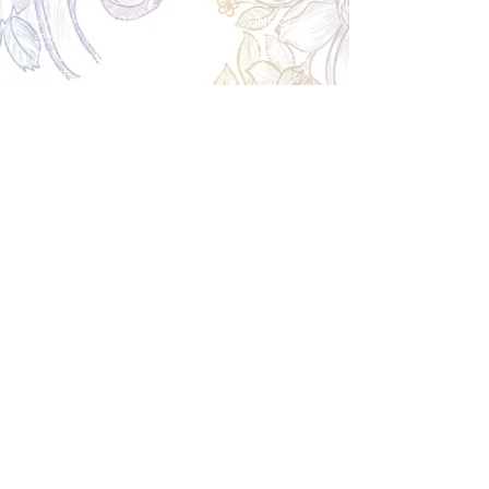
※キャンセル期日間近の場合はメール、LINEでは確
認が遅れてしまい資材発注の恐れがありますのでお
電話お願い致します。振込手数料はお客様負担とな
ります。
Spira Flower
堺店
〒590-0953
大阪府堺市堺区甲斐町東3-1-13
営業時間:10:00～20:00
祝日:10:00~18:00
TEL:
072-224-7587
​ 定休日:日曜日
運営会社 株式会社Spira
Spira Co., Ltd.
〒590-0953
大阪府堺市堺区甲斐町東3-1-13-103
営業時間:10:00～18:00
TEL:
072-224-7587
​ 定休日:日曜日
オーダーメイドフラワー専門店
Copyright © 2018 Spira Co., Ltd. All Rights Reserved.